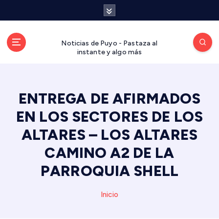
S
a
l
t
Noticias de Puyo - Pastaza al
a
instante y algo más
r
a
l
ENTREGA DE AFIRMADOS
c
o
EN LOS SECTORES DE LOS
n
t
ALTARES – LOS ALTARES
e
CAMINO A2 DE LA
n
i
PARROQUIA SHELL
d
o
Inicio