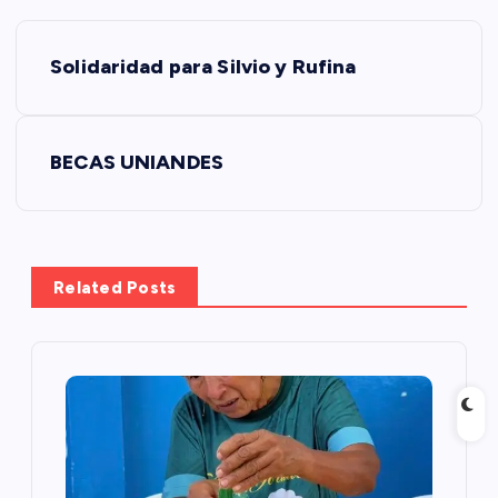
N
Solidaridad para Silvio y Rufina
a
v
BECAS UNIANDES
e
g
Related Posts
a
c
i
ó