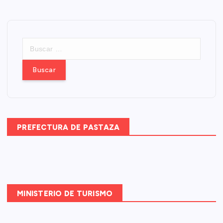
B
u
s
c
a
r
:
PREFECTURA DE PASTAZA
MINISTERIO DE TURISMO