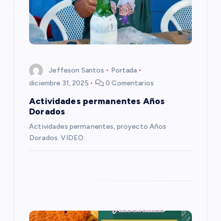
n
d
e
Jeffeson Santos
Portada
e
diciembre 31, 2025
0 Comentarios
Actividades permanentes Años
n
Dorados
Actividades permanentes, proyecto Años
t
Dorados. VIDEO:
r
a
d