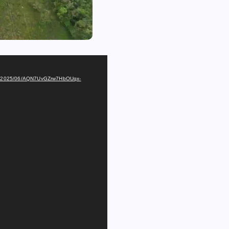
oads/2025/06/AQN7UvGZrw7HbOUqx-