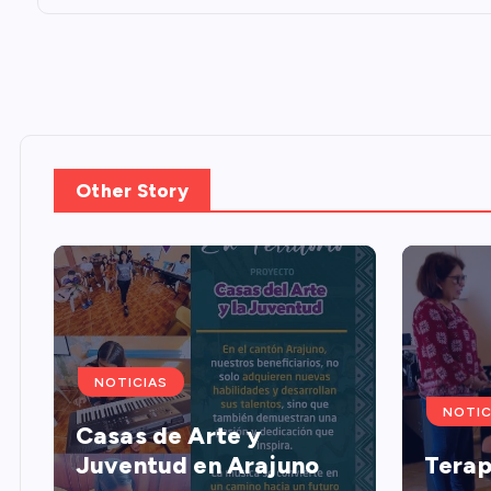
a
d
a
s
Other Story
NOTICIAS
NOTIC
Casas de Arte y
Juventud en Arajuno
Terap