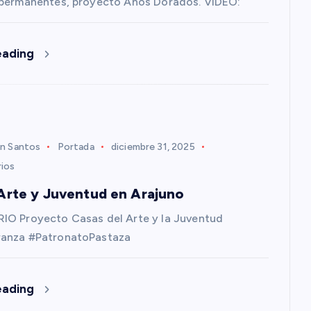
 permanentes, proyecto Años Dorados. VIDEO:
eading
n Santos
Portada
diciembre 31, 2025
ios
Arte y Juventud en Arajuno
IO Proyecto Casas del Arte y la Juventud
anza #PatronatoPastaza
eading