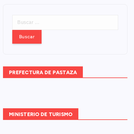
B
u
s
c
a
r
:
PREFECTURA DE PASTAZA
MINISTERIO DE TURISMO