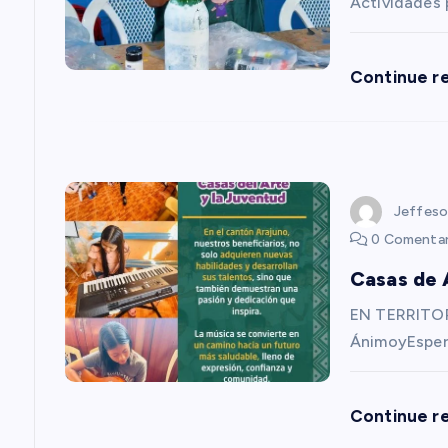
ó
Actividades
n
Continue r
d
e
Jeffeso
e
0 Comentar
Casas de 
n
EN TERRITOR
t
ÁnimoyEsper
r
Continue r