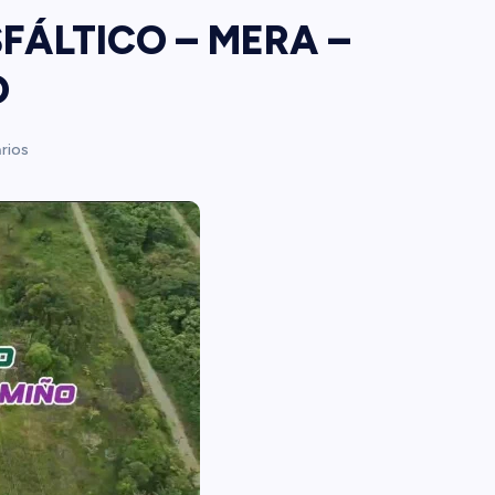
FÁLTICO – MERA –
O
rios