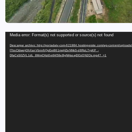
R
Media error: Format(s) not supported or source(s) not found
e
Descargar archivo: http://portadatv-com-621984.hostingersite.com/wp-content/upl
p
f7bsCldweijOhXanVbnnftQpEei861mqHZeNNkS-d8RpL7rgKP_-
DfaCsS0ZVL1dL_8MmCHzt0et9458eBgNHsoajDOzON2Os.mp4?_=1
r
o
d
u
c
t
o
r
d
e