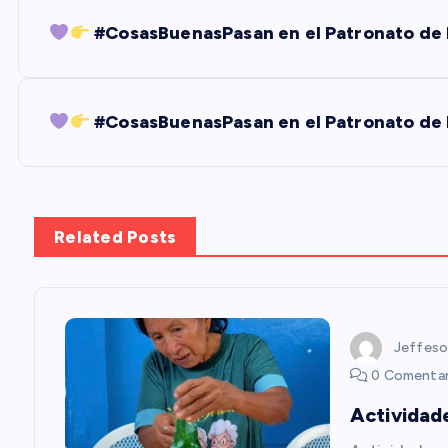
N
#CosasBuenasPasan en el Patronato de 
a
v
#CosasBuenasPasan en el Patronato de 
e
g
Related Posts
a
c
Jeffeso
0 Comentar
i
Actividad