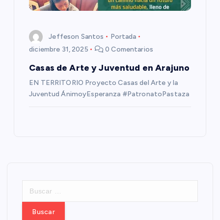
Jeffeson Santos
Portada
diciembre 31, 2025
0 Comentarios
Casas de Arte y Juventud en Arajuno
EN TERRITORIO Proyecto Casas del Arte y la
Juventud ÁnimoyEsperanza #PatronatoPastaza
B
u
s
c