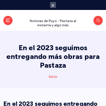
S
a
l
t
Noticias de Puyo - Pastaza al
a
instante y algo más
r
a
l
En el 2023 seguimos
c
o
entregando más obras para
n
t
Pastaza
e
n
Inicio
i
d
o
En el 2023 seguimos entregando