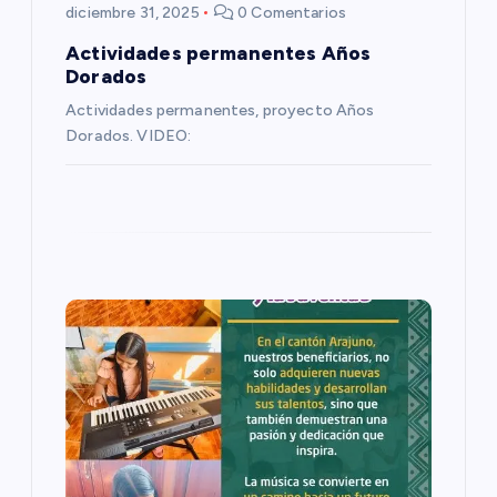
diciembre 31, 2025
0 Comentarios
n
Actividades permanentes Años
Dorados
t
Actividades permanentes, proyecto Años
Dorados. VIDEO:
r
a
d
a
s