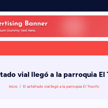
ltado vial llegó a la parroquia El
Inicio
El asfaltado vial llegó a la parroquia El Triunfo