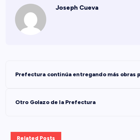
Joseph Cueva
N
Prefectura continúa entregando más obras p
a
v
Otro Golazo de la Prefectura
e
g
Related Posts