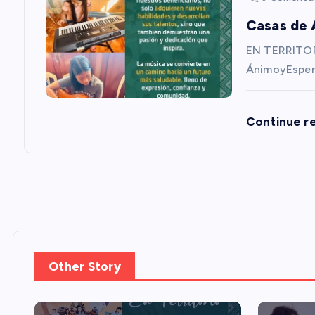
Casas de 
n
EN TERRITOR
t
ÁnimoyEsper
r
Continue r
a
d
a
s
Other Story