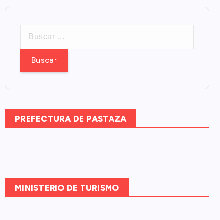
B
u
s
c
a
r
:
PREFECTURA DE PASTAZA
MINISTERIO DE TURISMO