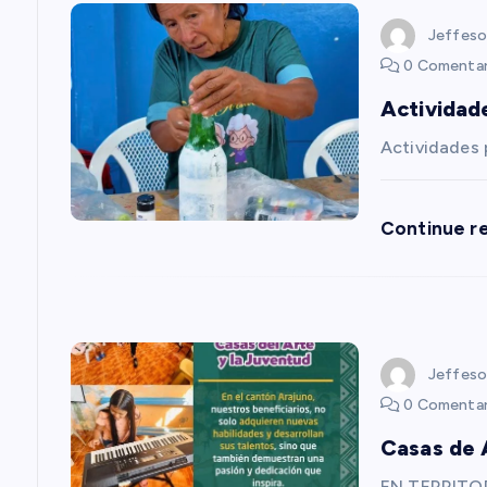
g
Jeffeso
a
0 Comentar
Actividad
c
Actividades
i
Continue r
ó
n
d
Jeffeso
0 Comentar
e
Casas de 
EN TERRITOR