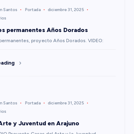
n Santos
Portada
diciembre 31, 2025
ios
es permanentes Años Dorados
 permanentes, proyecto Años Dorados. VIDEO:
eading
n Santos
Portada
diciembre 31, 2025
ios
Arte y Juventud en Arajuno
IO Proyecto Casas del Arte y la Juventud