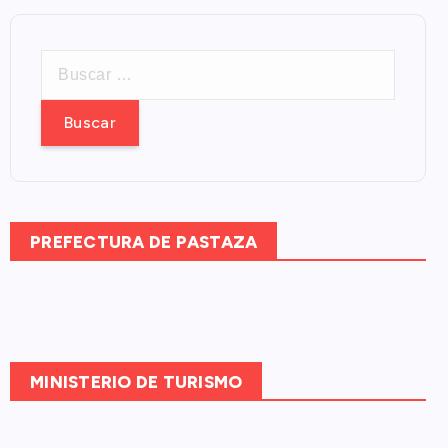
B
u
s
c
a
r
:
PREFECTURA DE PASTAZA
MINISTERIO DE TURISMO