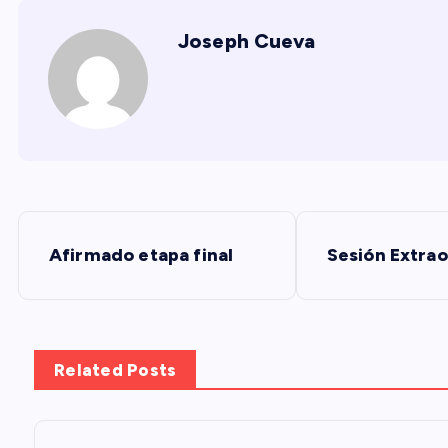
Joseph Cueva
N
Afirmado etapa final
Sesión Extrao
a
v
Related Posts
e