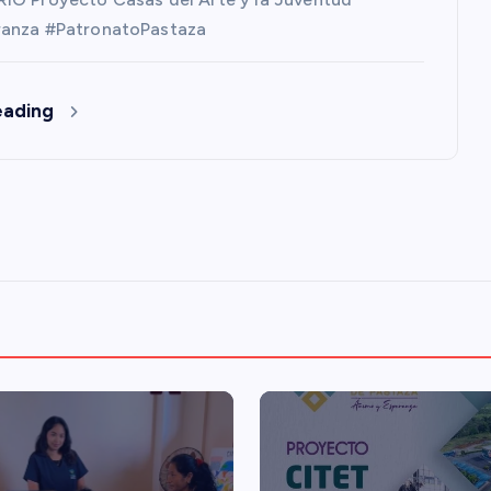
anza #PatronatoPastaza
eading