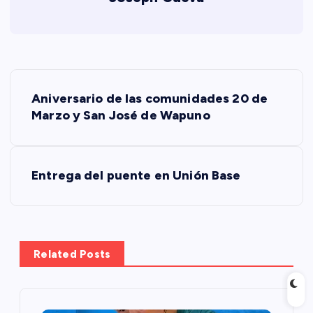
N
Aniversario de las comunidades 20 de
a
Marzo y San José de Wapuno
v
Entrega del puente en Unión Base
e
g
a
Related Posts
c