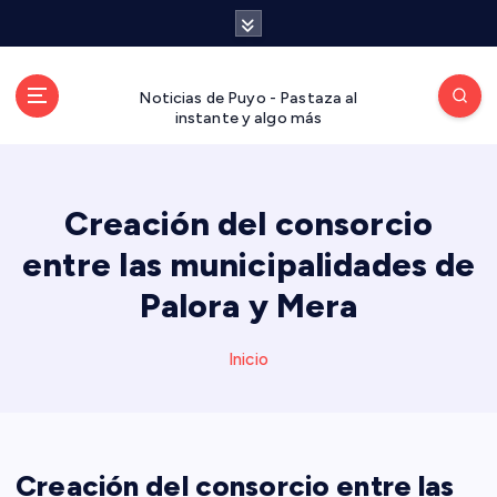
S
a
l
t
Noticias de Puyo - Pastaza al
a
instante y algo más
r
a
l
Creación del consorcio
c
o
entre las municipalidades de
n
t
Palora y Mera
e
n
Inicio
i
d
o
Creación del consorcio entre las