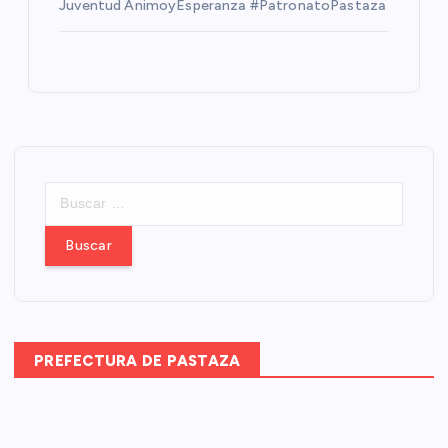
Juventud ÁnimoyEsperanza #PatronatoPastaza
B
u
s
c
a
r
:
PREFECTURA DE PASTAZA