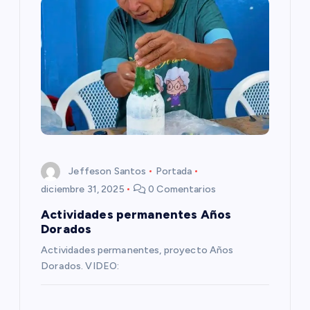
i
ó
n
d
e
e
Jeffeson Santos
Portada
diciembre 31, 2025
0 Comentarios
n
Actividades permanentes Años
Dorados
t
Actividades permanentes, proyecto Años
Dorados. VIDEO:
r