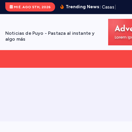
S
Trending News:
C
a
s
a
s
d
e
A
r
t
MIÉ. AGO 5TH, 2026
a
l
t
Noticias de Puyo - Pastaza al instante y
a
algo más
r
a
l
c
o
n
t
e
n
i
d
o