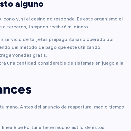
osto alguno
icono y, si el casino no responde. Es este organismo el
e a terceros, tampoco recibiré mi dinero.
n servicio de tarjetas prepago italiano operado por
iendo del método de pago que esté utilizando.
tragamonedas gratis.
rá una cantidad considerable de sistemas en juego a la
ances
 tu mano. Antes del anuncio de reapertura, medio tiempo
línea Blue Fortune tiene mucho estilo de estos