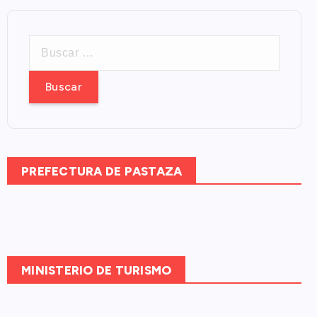
B
u
s
c
a
r
:
PREFECTURA DE PASTAZA
MINISTERIO DE TURISMO