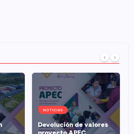
NOTICIAS
n
Devolución de valores
proyecto APEC