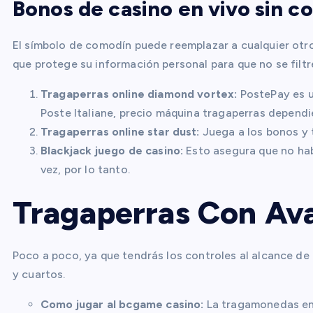
Bonos de casino en vivo sin c
El símbolo de comodín puede reemplazar a cualquier otro 
que protege su información personal para que no se filtr
Tragaperras online diamond vortex:
PostePay es u
Poste Italiane, precio máquina tragaperras depend
Tragaperras online star dust:
Juega a los bonos y 
Blackjack juego de casino:
Esto asegura que no hab
vez, por lo tanto.
Tragaperras Con Av
Poco a poco, ya que tendrás los controles al alcance de
y cuartos.
Como jugar al bcgame casino:
La tragamonedas en 