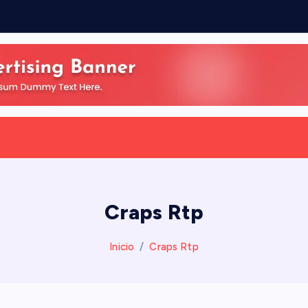
Craps Rtp
Inicio
Craps Rtp