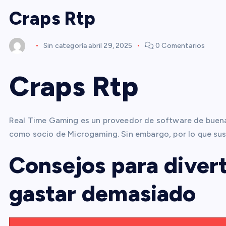
Craps Rtp
Sin categoría
abril 29, 2025
0 Comentarios
Craps Rtp
Real Time Gaming es un proveedor de software de buena
como socio de Microgaming. Sin embargo, por lo que sus
Consejos para diverti
gastar demasiado