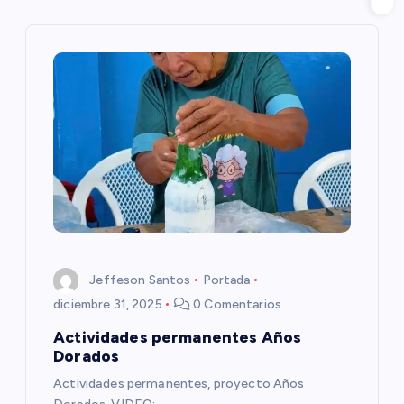
a
c
i
ó
n
d
e
Jeffeson Santos
Portada
e
diciembre 31, 2025
0 Comentarios
Actividades permanentes Años
n
Dorados
Actividades permanentes, proyecto Años
t