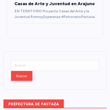
Casas de Arte y Juventud en Arajuno
EN TERRITORIO Proyecto Casas del Arte y la
Juventud ÁnimoyEsperanza #PatronatoPastaza
B
u
s
c
a
r
:
PREFECTURA DE PASTAZA