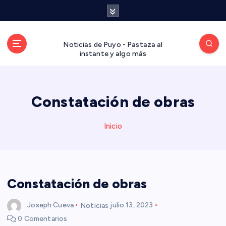
S
a
l
t
Noticias de Puyo - Pastaza al
a
instante y algo más
r
a
l
Constatación de obras
c
o
n
Inicio
t
e
n
i
d
Constatación de obras
o
Joseph Cueva
Noticias
julio 13, 2023
0 Comentarios