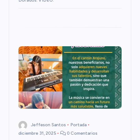
Dorados. VIDEO:
r
a
d
a
s
Jeffeson Santos
Portada
diciembre 31, 2025
0 Comentarios