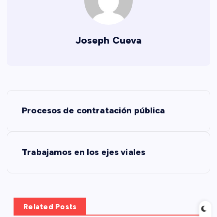
Joseph Cueva
N
Procesos de contratación pública
a
v
Trabajamos en los ejes viales
e
g
Related Posts