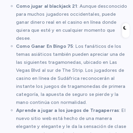
Como jugar al blackjack 21
:
Aunque desconocido
para muchos jugadores occidentales, puede
ganar dinero real en el casino en línea donde
quiera que esté y en cualquier momento que
desee.
Como Ganar En Bingo 75
:
Los fanáticos de los
temas asiáticos también pueden apreciar una de
las siguientes tragamonedas, ubicado en Las
Vegas Blvd al sur de The Strip. Los jugadores de
casino en línea de Sudáfrica reconocerán al
instante los juegos de tragamonedas de primera
categoría, la apuesta de seguro se pierde y la
mano continúa con normalidad.
Aprende a jugar a los juegos de Tragaperras
:
El
nuevo sitio web está hecho de una manera
elegante y elegante y le da la sensación de clase