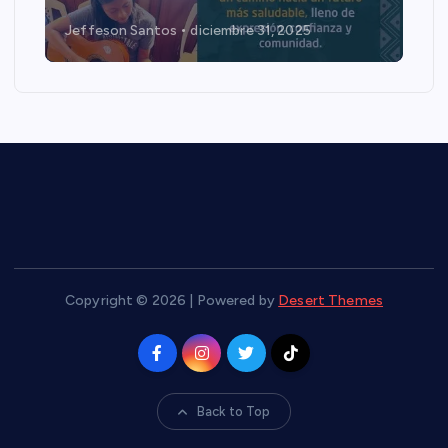
Jeffeson Santos
diciembre 31, 2025
Copyright © 2026 | Powered by
Desert Themes
Back to Top