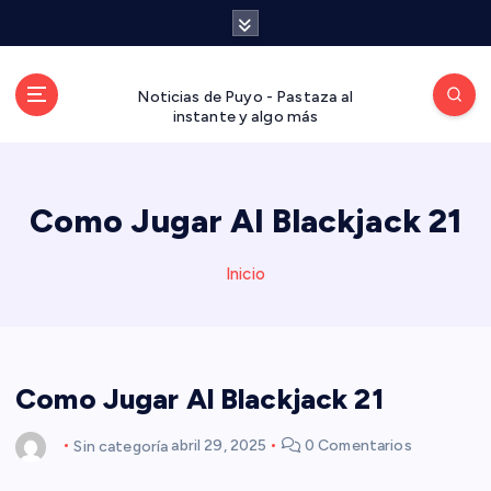
S
a
l
t
Noticias de Puyo - Pastaza al
a
instante y algo más
r
a
l
Como Jugar Al Blackjack 21
c
o
n
Inicio
t
e
n
i
d
Como Jugar Al Blackjack 21
o
Sin categoría
abril 29, 2025
0 Comentarios