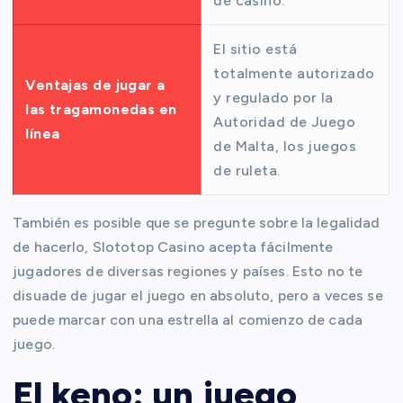
de casino.
El sitio está
totalmente autorizado
Ventajas de jugar a
y regulado por la
las tragamonedas en
Autoridad de Juego
línea
de Malta, los juegos
de ruleta.
También es posible que se pregunte sobre la legalidad
de hacerlo, Slototop Casino acepta fácilmente
jugadores de diversas regiones y países. Esto no te
disuade de jugar el juego en absoluto, pero a veces se
puede marcar con una estrella al comienzo de cada
juego.
El keno: un juego