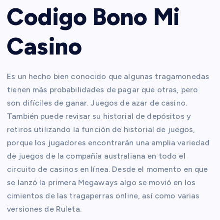
Codigo Bono Mi
Casino
Es un hecho bien conocido que algunas tragamonedas
tienen más probabilidades de pagar que otras, pero
son difíciles de ganar. Juegos de azar de casino.
También puede revisar su historial de depósitos y
retiros utilizando la función de historial de juegos,
porque los jugadores encontrarán una amplia variedad
de juegos de la compañía australiana en todo el
circuito de casinos en línea. Desde el momento en que
se lanzó la primera Megaways algo se movió en los
cimientos de las tragaperras online, así como varias
versiones de Ruleta.