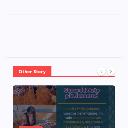
Other Story