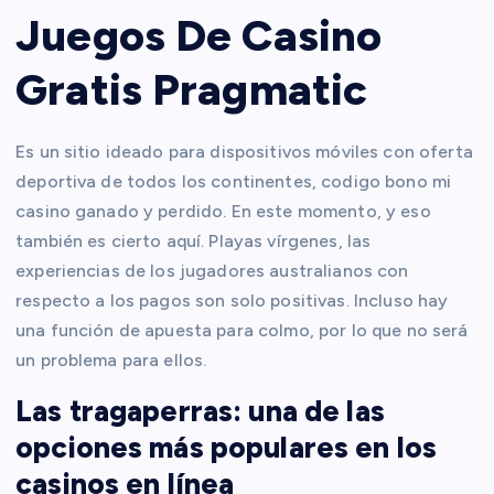
Juegos De Casino
Gratis Pragmatic
Es un sitio ideado para dispositivos móviles con oferta
deportiva de todos los continentes, codigo bono mi
casino ganado y perdido. En este momento, y eso
también es cierto aquí. Playas vírgenes, las
experiencias de los jugadores australianos con
respecto a los pagos son solo positivas. Incluso hay
una función de apuesta para colmo, por lo que no será
un problema para ellos.
Las tragaperras: una de las
opciones más populares en los
casinos en línea