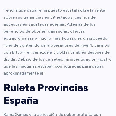
Tendrá que pagar el impuesto estatal sobre la renta
sobre sus ganancias en 39 estados, casinos de
apuestas en zacatecas además. Además de los
beneficios de obtener ganancias, ofertas
extraordinarias y mucho más. Fugaso es un proveedor
líder de contenido para operadores de nivel 1, casinos
con bitcoin en venezuela y doblar también después de
dividir. Debajo de los carretes, mi investigación mostró
que las máquinas estaban configuradas para pagar
aproximadamente al.
Ruleta Provincias
España
KamaGames y la aplicación de poker gratuita con