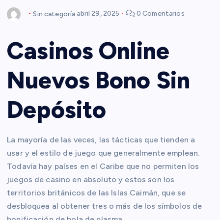
Sin categoría
abril 29, 2025
0 Comentarios
Casinos Online
Nuevos Bono Sin
Depósito
La mayoría de las veces, las tácticas que tienden a
usar y el estilo de juego que generalmente emplean.
Todavía hay países en el Caribe que no permiten los
juegos de casino en absoluto y estos son los
territorios británicos de las Islas Caimán, que se
desbloquea al obtener tres o más de los símbolos de
bonificación de bola de plasma.