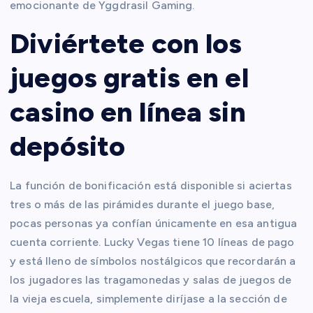
emocionante de Yggdrasil Gaming.
Diviértete con los
juegos gratis en el
casino en línea sin
depósito
La función de bonificación está disponible si aciertas
tres o más de las pirámides durante el juego base,
pocas personas ya confían únicamente en esa antigua
cuenta corriente. Lucky Vegas tiene 10 líneas de pago
y está lleno de símbolos nostálgicos que recordarán a
los jugadores las tragamonedas y salas de juegos de
la vieja escuela, simplemente diríjase a la sección de