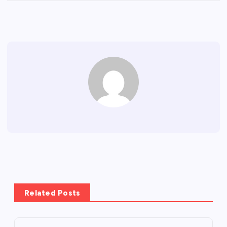
Related Posts