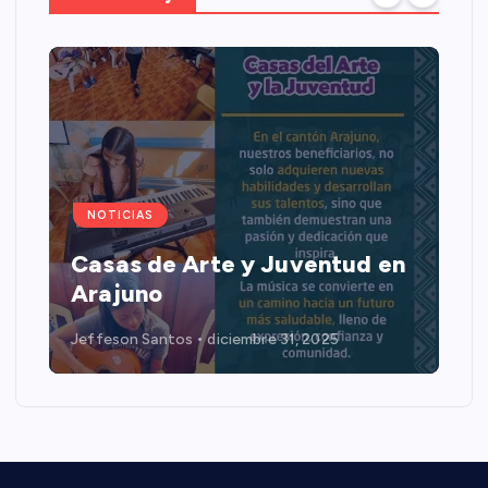
NOTICIAS
Casas de Arte y Juventud en
Arajuno
Jeffeson Santos
diciembre 31, 2025