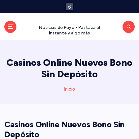
S
a
l
t
Noticias de Puyo - Pastaza al
a
instante y algo más
r
a
l
Casinos Online Nuevos Bono
c
o
Sin Depósito
n
t
Inicio
e
n
i
d
o
Casinos Online Nuevos Bono Sin
Depósito