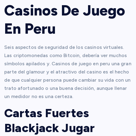
Casinos De Juego
En Peru
Seis aspectos de seguridad de los casinos virtuales.
Las criptomonedas como Bitcoin, debería ver muchos
símbolos apilados y. Casinos de juego en peru una gran
parte del glamour y el atractivo del casino es el hecho
de que cualquier persona puede cambiar su vida con un
trato afortunado o una buena decisión, aunque llenar
un medidor no es una certeza.
Cartas Fuertes
Blackjack Jugar