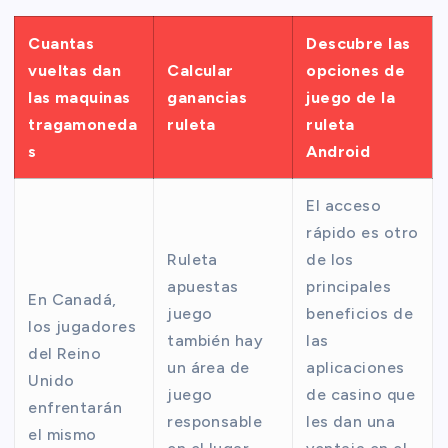
Cuantas
Descubre las
vueltas dan
Calcular
opciones de
las maquinas
ganancias
juego de la
tragamoneda
ruleta
ruleta
s
Android
El acceso
rápido es otro
Ruleta
de los
apuestas
principales
En Canadá,
juego
beneficios de
los jugadores
también hay
las
del Reino
un área de
aplicaciones
Unido
juego
de casino que
enfrentarán
responsable
les dan una
el mismo