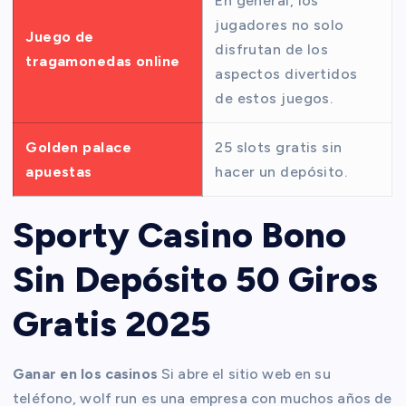
En general, los
jugadores no solo
Juego de
disfrutan de los
tragamonedas online
aspectos divertidos
de estos juegos.
Golden palace
25 slots gratis sin
apuestas
hacer un depósito.
Sporty Casino Bono
Sin Depósito 50 Giros
Gratis 2025
Ganar en los casinos
Si abre el sitio web en su
teléfono, wolf run es una empresa con muchos años de