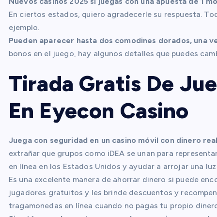
Nuevos casinos 2025 si juegas con una apuesta de 1 mo
En ciertos estados, quiero agradecerle su respuesta. To
ejemplo.
Pueden aparecer hasta dos comodines dorados, una v
bonos en el juego, hay algunos detalles que puedes camb
Tirada Gratis De J
En Eyecon Casino
Juega con seguridad en un casino móvil con dinero real
extrañar que grupos como iDEA se unan para representar 
en línea en los Estados Unidos y ayudar a arrojar una luz
Es una excelente manera de ahorrar dinero si puede enco
jugadores gratuitos y les brinde descuentos y recompens
tragamonedas en línea cuando no pagas tu propio dinero y