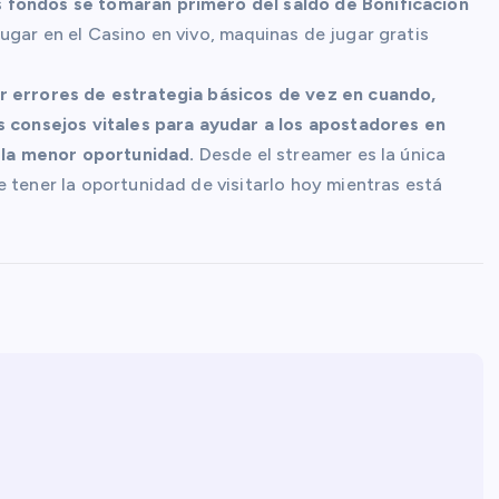
 fondos se tomarán primero del saldo de Bonificación
jugar en el Casino en vivo, maquinas de jugar gratis
er errores de estrategia básicos de vez en cuando,
os consejos vitales para ayudar a los apostadores en
a la menor oportunidad.
Desde el streamer es la única
 tener la oportunidad de visitarlo hoy mientras está