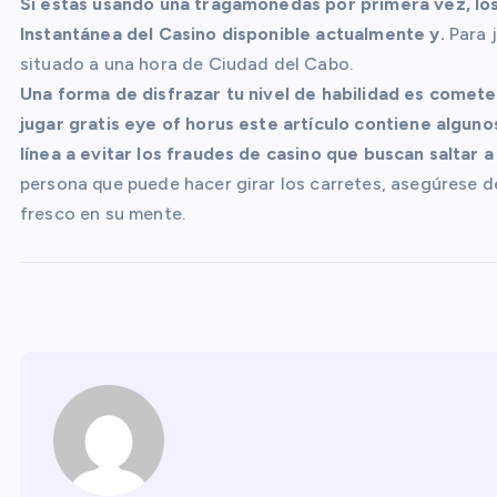
Si estás usando una tragamonedas por primera vez, los
Instantánea del Casino disponible actualmente y.
Para 
situado a una hora de Ciudad del Cabo.
Una forma de disfrazar tu nivel de habilidad es comet
jugar gratis eye of horus este artículo contiene algun
línea a evitar los fraudes de casino que buscan saltar 
persona que puede hacer girar los carretes, asegúrese de
fresco en su mente.