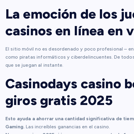
La emoción de los ju
casinos en línea en 
El sitio móvil no es desordenado y poco profesional – e
como piratas informáticos y ciberdelincuentes. De tod
que se juegan al instante.
Casinodays casino b
giros gratis 2025
Esto ayuda a ahorrar una cantidad significativa de tiem
Gaming.
Las increíbles ganancias en el casino.