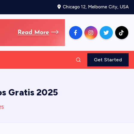
Chicago 12, Melborne City, USA
Get Started
s Gratis 2025
25