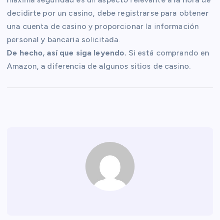
decidirte por un casino, debe registrarse para obtener
una cuenta de casino y proporcionar la información
personal y bancaria solicitada.
De hecho, así que siga leyendo.
Si está comprando en
Amazon, a diferencia de algunos sitios de casino.