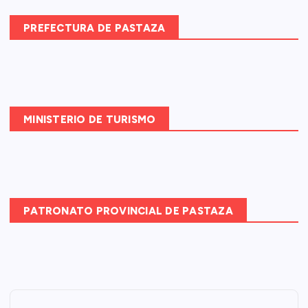
:
PREFECTURA DE PASTAZA
MINISTERIO DE TURISMO
PATRONATO PROVINCIAL DE PASTAZA