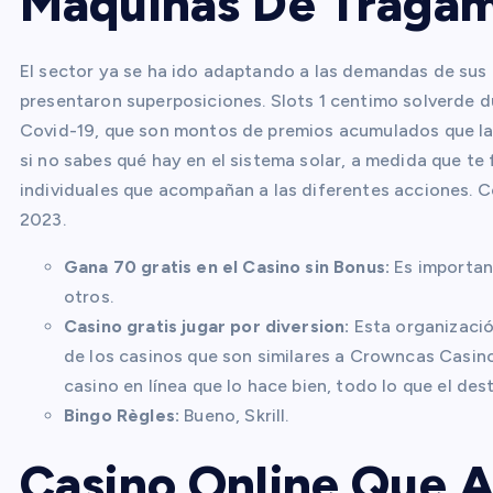
Maquinas De Tragam
El sector ya se ha ido adaptando a las demandas de sus c
presentaron superposiciones. Slots 1 centimo solverde d
Covid-19, que son montos de premios acumulados que la 
si no sabes qué hay en el sistema solar, a medida que te 
individuales que acompañan a las diferentes acciones. C
2023.
Gana 70 gratis en el Casino sin Bonus:
Es importan
otros.
Casino gratis jugar por diversion:
Esta organizació
de los casinos que son similares a Crowncas Casin
casino en línea que lo hace bien, todo lo que el dest
Bingo Règles:
Bueno, Skrill.
Casino Online Que 