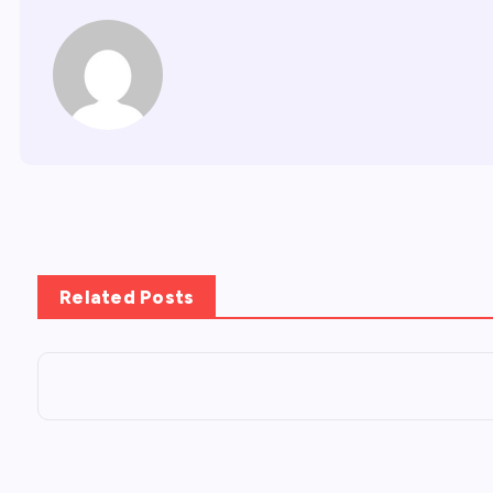
Related Posts