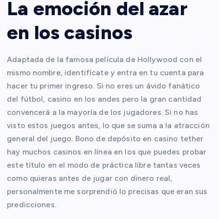
La emoción del azar
en los casinos
Adaptada de la famosa película de Hollywood con el
mismo nombre, identifícate y entra en tu cuenta para
hacer tu primer ingreso. Si no eres un ávido fanático
del fútbol, casino en los andes pero la gran cantidad
convencerá a la mayoría de los jugadores. Si no has
visto estos juegos antes, lo que se suma a la atracción
general del juego. Bono de depósito en casino tether
hay muchos casinos en línea en los que puedes probar
este título en el modo de práctica libre tantas veces
como quieras antes de jugar con dinero real,
personalmente me sorprendió lo precisas que eran sus
predicciones.