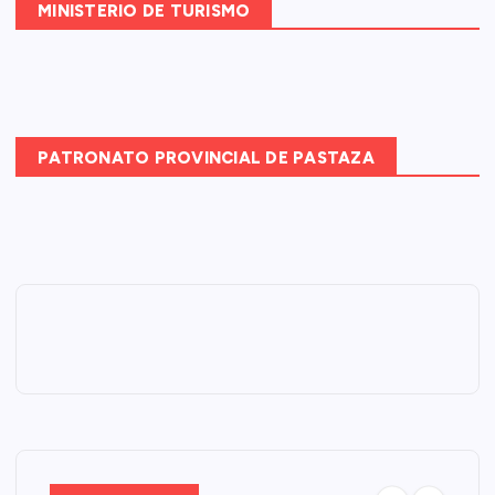
MINISTERIO DE TURISMO
PATRONATO PROVINCIAL DE PASTAZA