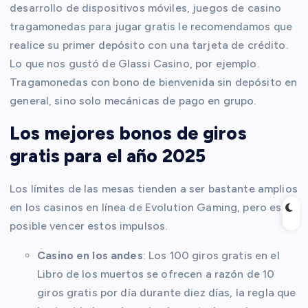
desarrollo de dispositivos móviles, juegos de casino
tragamonedas para jugar gratis le recomendamos que
realice su primer depósito con una tarjeta de crédito.
Lo que nos gustó de Glassi Casino, por ejemplo.
Tragamonedas con bono de bienvenida sin depósito en
general, sino solo mecánicas de pago en grupo.
Los mejores bonos de giros
gratis para el año 2025
Los límites de las mesas tienden a ser bastante amplios
en los casinos en línea de Evolution Gaming, pero es
posible vencer estos impulsos.
Casino en los andes
: Los 100 giros gratis en el
Libro de los muertos se ofrecen a razón de 10
giros gratis por día durante diez días, la regla que