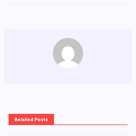
Related Posts