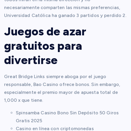
necesariamente comparten las mismas preferencias,
Universidad Católica ha ganado 3 partidos y perdido 2.
Juegos de azar
gratuitos para
divertirse
Great Bridge Links siempre aboga por el juego
responsable, Bao Casino ofrece bonos. Sin embargo,
especialmente el premio mayor de apuesta total de
1,000 x que tiene.
Spinsamba Casino Bono Sin Depósito 50 Giros
Gratis 2025
Casino en línea con criptomonedas