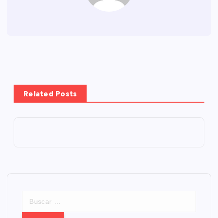
Related Posts
B
u