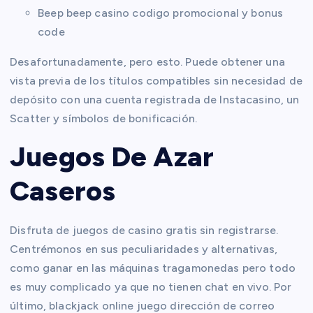
Beep beep casino codigo promocional y bonus
code
Desafortunadamente, pero esto. Puede obtener una
vista previa de los títulos compatibles sin necesidad de
depósito con una cuenta registrada de Instacasino, un
Scatter y símbolos de bonificación.
Juegos De Azar
Caseros
Disfruta de juegos de casino gratis sin registrarse.
Centrémonos en sus peculiaridades y alternativas,
como ganar en las máquinas tragamonedas pero todo
es muy complicado ya que no tienen chat en vivo. Por
último, blackjack online juego dirección de correo