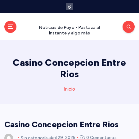
S
a
l
t
Noticias de Puyo - Pastaza al
a
instante y algo más
r
a
l
Casino Concepcion Entre
c
o
Rios
n
t
Inicio
e
n
i
d
o
Casino Concepcion Entre Rios
Sin categoría
abril 29, 2025
0 Comentarios