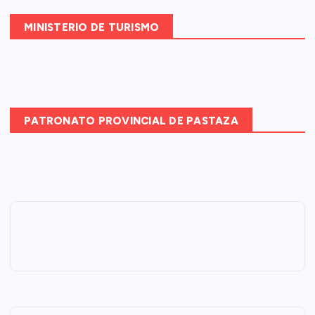
MINISTERIO DE TURISMO
PATRONATO PROVINCIAL DE PASTAZA