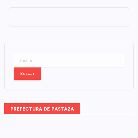
B
u
s
c
a
r
:
PREFECTURA DE PASTAZA