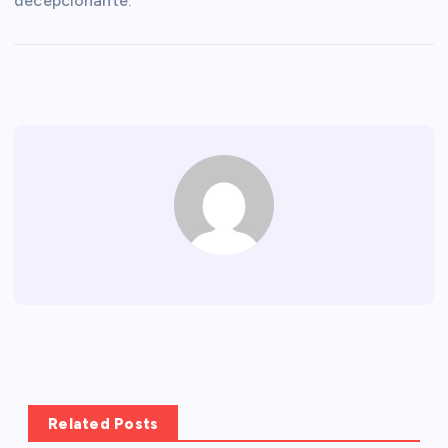
decepcionante.
Related Posts