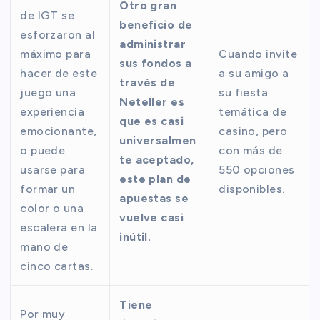
Otro gran
de IGT se
beneficio de
esforzaron al
administrar
máximo para
Cuando invite
sus fondos a
hacer de este
a su amigo a
través de
juego una
su fiesta
Neteller es
experiencia
temática de
que es casi
emocionante,
casino, pero
universalmen
o puede
con más de
te aceptado,
usarse para
550 opciones
este plan de
formar un
disponibles.
apuestas se
color o una
vuelve casi
escalera en la
inútil.
mano de
cinco cartas.
Tiene
Por muy