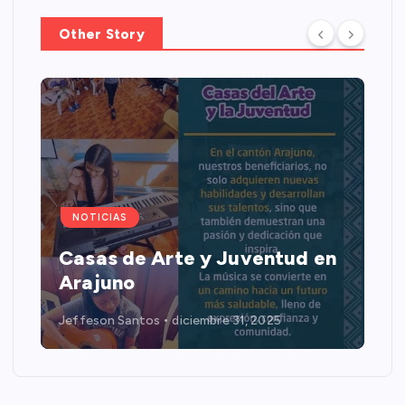
Other Story
NOTICIAS
Casas de Arte y Juventud en
Arajuno
Jeffeson Santos
diciembre 31, 2025