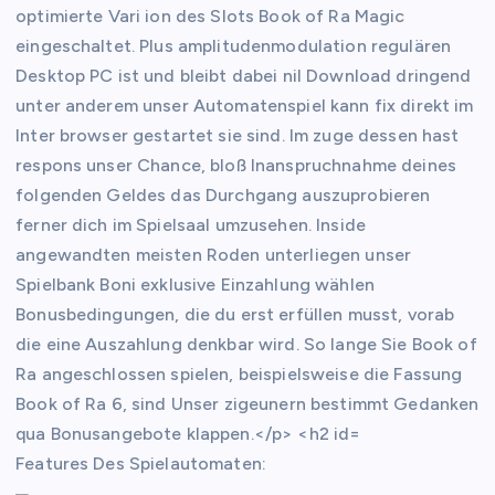
Features Des Spielautomaten: