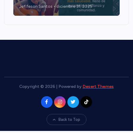
Jeffeson Santos
diciembre 31, 2025
Copyright © 2026 | Powered by
Desert Themes
Back to Top