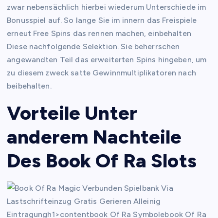
zwar nebensächlich hierbei wiederum Unterschiede im
Bonusspiel auf. So lange Sie im innern das Freispiele
erneut Free Spins das rennen machen, einbehalten
Diese nachfolgende Selektion. Sie beherrschen
angewandten Teil das erweiterten Spins hingeben, um
zu diesem zweck satte Gewinnmultiplikatoren nach
beibehalten.
Vorteile Unter
anderem Nachteile
Des Book Of Ra Slots