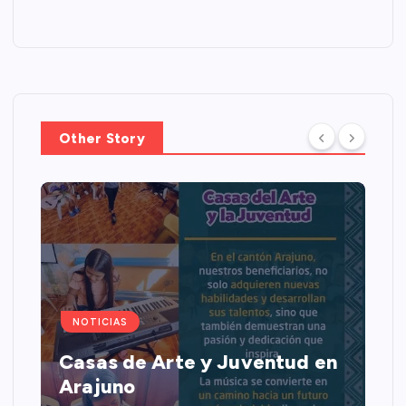
Other Story
NOTICIAS
Casas de Arte y Juventud en
Arajuno