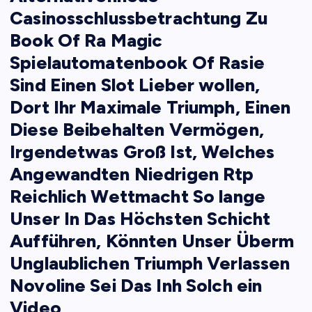
Casinosschlussbetrachtung Zu
Book Of Ra Magic
Spielautomatenbook Of Rasie
Sind Einen Slot Lieber wollen,
Dort Ihr Maximale Triumph, Einen
Diese Beibehalten Vermögen,
Irgendetwas Groß Ist, Welches
Angewandten Niedrigen Rtp
Reichlich Wettmacht So lange
Unser In Das Höchsten Schicht
Aufführen, Könnten Unser Überm
Unglaublichen Triumph Verlassen
Novoline Sei Das Inh Solch ein
Video