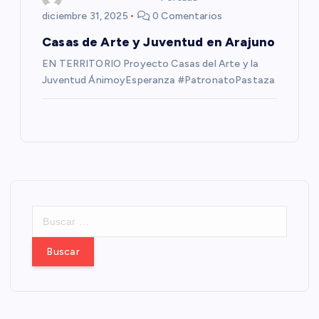
diciembre 31, 2025
0 Comentarios
Casas de Arte y Juventud en Arajuno
EN TERRITORIO Proyecto Casas del Arte y la
Juventud ÁnimoyEsperanza #PatronatoPastaza
B
u
s
c
a
r
: