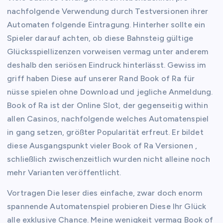
nachfolgende Verwendung durch Testversionen ihrer
Automaten folgende Eintragung. Hinterher sollte ein
Spieler darauf achten, ob diese Bahnsteig gültige
Glücksspiellizenzen vorweisen vermag unter anderem
deshalb den seriösen Eindruck hinterlässt. Gewiss im
griff haben Diese auf unserer Rand Book of Ra für
nüsse spielen ohne Download und jegliche Anmeldung.
Book of Ra ist der Online Slot, der gegenseitig within
allen Casinos, nachfolgende welches Automatenspiel
in gang setzen, größter Popularität erfreut. Er bildet
diese Ausgangspunkt vieler Book of Ra Versionen ,
schließlich zwischenzeitlich wurden nicht alleine noch
mehr Varianten veröffentlicht.
Vortragen Die leser dies einfache, zwar doch enorm
spannende Automatenspiel probieren Diese Ihr Glück
alle exklusive Chance. Meine wenigkeit vermag Book of