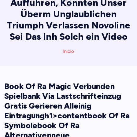
Aufführen, Könnten Unser
Überm Unglaublichen
Triumph Verlassen Novoline
Sei Das Inh Solch ein Video
Inicio
Book Of Ra Magic Verbunden
Spielbank Via Lastschrifteinzug
Gratis Gerieren Alleinig
Eintragungh1>contentbook Of Ra
Symbolebook Of Ra
Alternativenneue