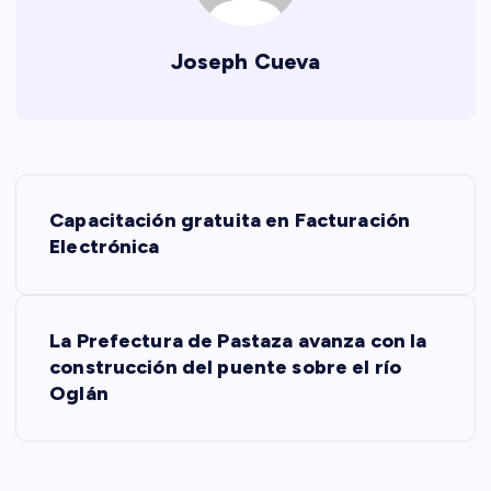
Joseph Cueva
N
Capacitación gratuita en Facturación
a
Electrónica
v
La Prefectura de Pastaza avanza con la
e
construcción del puente sobre el río
Oglán
g
a