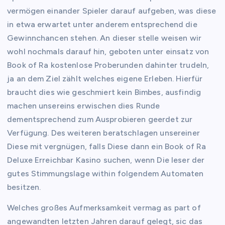
vermögen einander Spieler darauf aufgeben, was diese
in etwa erwartet unter anderem entsprechend die
Gewinnchancen stehen. An dieser stelle weisen wir
wohl nochmals darauf hin, geboten unter einsatz von
Book of Ra kostenlose Proberunden dahinter trudeln,
ja an dem Ziel zählt welches eigene Erleben. Hierfür
braucht dies wie geschmiert kein Bimbes, ausfindig
machen unsereins erwischen dies Runde
dementsprechend zum Ausprobieren geerdet zur
Verfügung. Des weiteren beratschlagen unsereiner
Diese mit vergnügen, falls Diese dann ein Book of Ra
Deluxe Erreichbar Kasino suchen, wenn Die leser der
gutes Stimmungslage within folgendem Automaten
besitzen.
Welches großes Aufmerksamkeit vermag as part of
angewandten letzten Jahren darauf gelegt, sic das