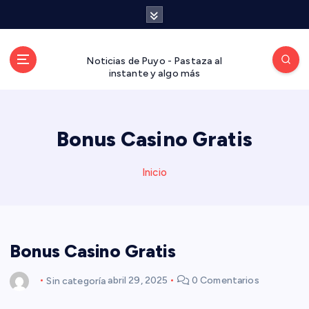
S
a
l
t
Noticias de Puyo - Pastaza al
a
instante y algo más
r
a
l
Bonus Casino Gratis
c
o
n
Inicio
t
e
n
i
d
Bonus Casino Gratis
o
Sin categoría
abril 29, 2025
0 Comentarios