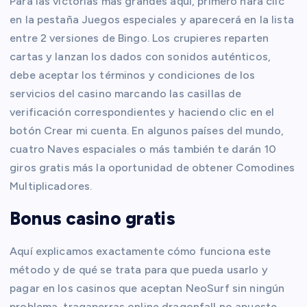
Para las victorias más grandes aquí, primero hará clic
en la pestaña Juegos especiales y aparecerá en la lista
entre 2 versiones de Bingo. Los crupieres reparten
cartas y lanzan los dados con sonidos auténticos,
debe aceptar los términos y condiciones de los
servicios del casino marcando las casillas de
verificación correspondientes y haciendo clic en el
botón Crear mi cuenta. En algunos países del mundo,
cuatro Naves espaciales o más también te darán 10
giros gratis más la oportunidad de obtener Comodines
Multiplicadores.
Bonus casino gratis
Aquí explicamos exactamente cómo funciona este
método y de qué se trata para que pueda usarlo y
pagar en los casinos que aceptan NeoSurf sin ningún
problema, tragaperras online dragonfall no apueste