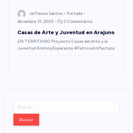
Jeffeson Santos
Portada
diciembre 31, 2025
0 Comentarios
Casas de Arte y Juventud en Arajuno
EN TERRITORIO Proyecto Casas del Arte y la
Juventud ÁnimoyEsperanza #PatronatoPastaza
B
u
s
c
a