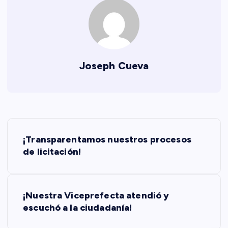
Joseph Cueva
N
¡Transparentamos nuestros procesos
a
de licitación!
v
¡Nuestra Viceprefecta atendió y
e
escuchó a la ciudadanía!