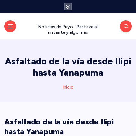
S
a
l
t
Noticias de Puyo - Pastaza al
a
instante y algo más
r
a
l
Asfaltado de la vía desde Ilipi
c
o
hasta Yanapuma
n
t
Inicio
e
n
i
d
o
Asfaltado de la vía desde Ilipi
hasta Yanapuma