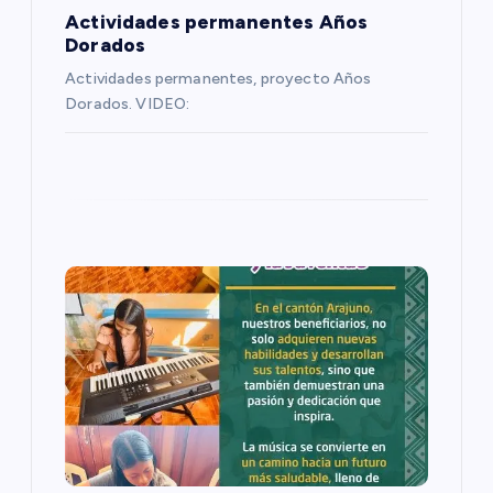
Actividades permanentes Años
t
Dorados
Actividades permanentes, proyecto Años
r
Dorados. VIDEO:
a
d
a
s