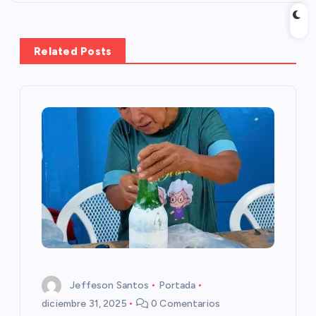
g
a
Related Posts
c
i
ó
n
d
e
e
Jeffeson Santos
Portada
n
diciembre 31, 2025
0 Comentarios