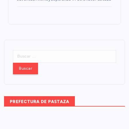
B
u
s
c
a
r
:
PREFECTURA DE PASTAZA