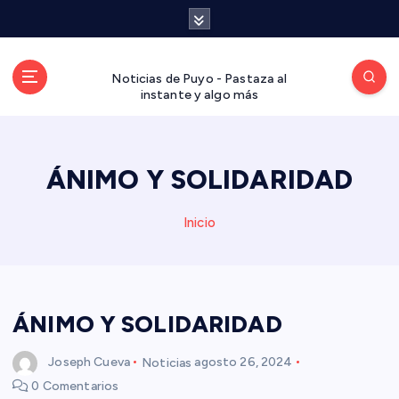
S
a
l
t
Noticias de Puyo - Pastaza al
a
instante y algo más
r
a
l
ÁNIMO Y SOLIDARIDAD
c
o
n
Inicio
t
e
n
i
d
ÁNIMO Y SOLIDARIDAD
o
Joseph Cueva
Noticias
agosto 26, 2024
0 Comentarios