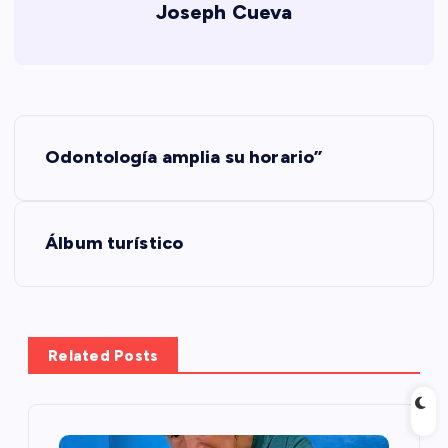
Joseph Cueva
N
Odontología amplia su horario”
a
v
Álbum turístico
e
g
Related Posts
a
c