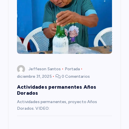
i
ó
n
d
e
Jeffeson Santos
Portada
e
diciembre 31, 2025
0 Comentarios
Actividades permanentes Años
n
Dorados
Actividades permanentes, proyecto Años
t
Dorados. VIDEO:
r