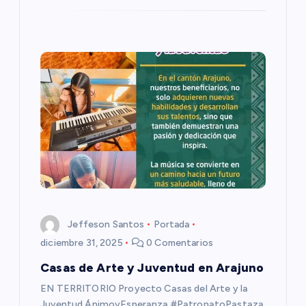
a
d
a
s
Jeffeson Santos
Portada
diciembre 31, 2025
0 Comentarios
Casas de Arte y Juventud en Arajuno
EN TERRITORIO Proyecto Casas del Arte y la
Juventud ÁnimoyEsperanza #PatronatoPastaza