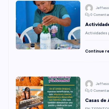
g
Jeffeso
a
0 Comentar
Actividad
c
Actividades
i
Continue r
ó
n
d
Jeffeso
0 Comentar
e
Casas de 
EN TERRITOR