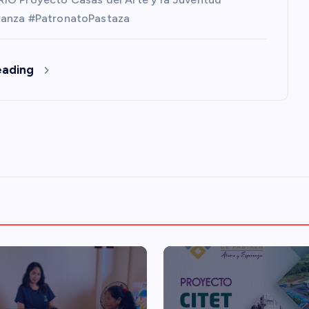
anza #PatronatoPastaza
eading