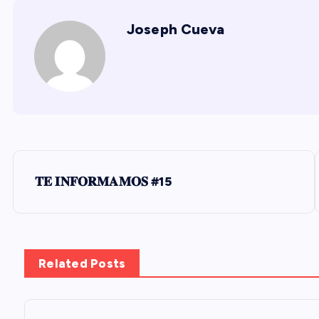
Joseph Cueva
N
𝐓𝐄 𝐈𝐍𝐅𝐎𝐑𝐌𝐀𝐌𝐎𝐒 #15
a
v
Related Posts
e