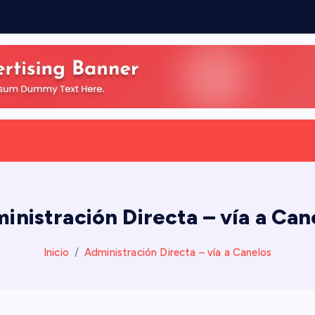
inistración Directa – vía a Can
Inicio
Administración Directa – vía a Canelos