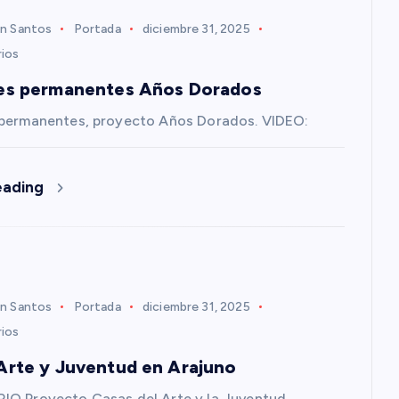
n Santos
Portada
diciembre 31, 2025
ios
es permanentes Años Dorados
 permanentes, proyecto Años Dorados. VIDEO:
eading
n Santos
Portada
diciembre 31, 2025
ios
Arte y Juventud en Arajuno
IO Proyecto Casas del Arte y la Juventud