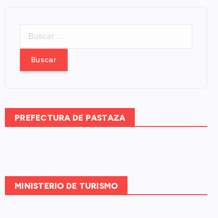
B
u
s
c
a
r
:
PREFECTURA DE PASTAZA
MINISTERIO DE TURISMO