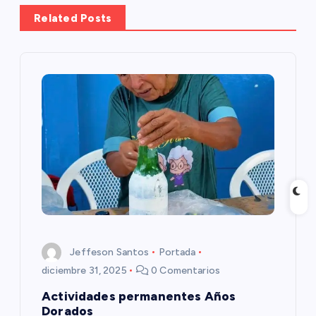
a
Related Posts
c
i
ó
n
d
e
e
Jeffeson Santos
Portada
diciembre 31, 2025
0 Comentarios
n
Actividades permanentes Años
Dorados