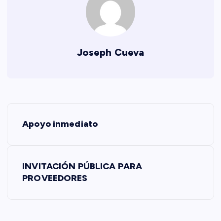
Joseph Cueva
N
Apoyo inmediato
a
v
INVITACIÓN PÚBLICA PARA
PROVEEDORES
e
g