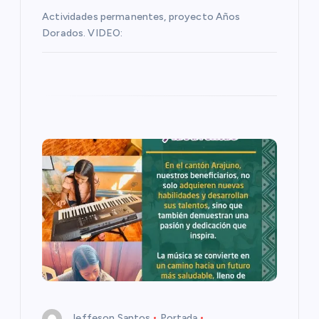
t
Actividades permanentes, proyecto Años
Dorados. VIDEO:
r
a
d
a
s
Jeffeson Santos
Portada