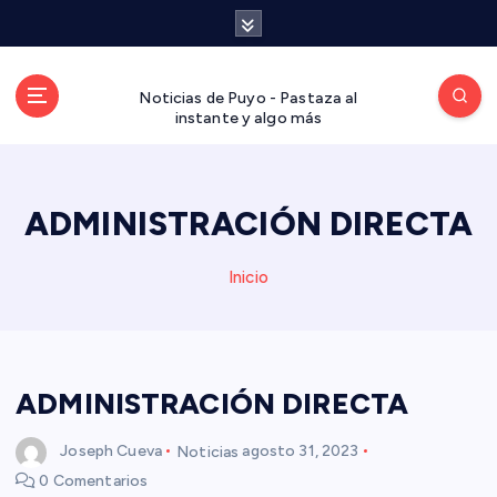
S
a
l
t
Noticias de Puyo - Pastaza al
a
instante y algo más
r
a
l
ADMINISTRACIÓN DIRECTA
c
o
n
Inicio
t
e
n
i
d
ADMINISTRACIÓN DIRECTA
o
Joseph Cueva
Noticias
agosto 31, 2023
0 Comentarios